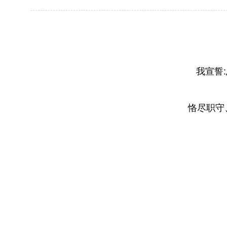
我宣誓
恪尽职守