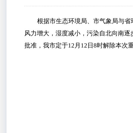
根据
市生态环境局、市气象局与
省
风力增大，湿度减小，
污染
自北向南
逐
批准，我市定于
12
月
12
日
8
时解除
本次